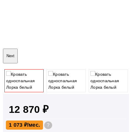
Next
12 870 ₽
1 073 ₽
?