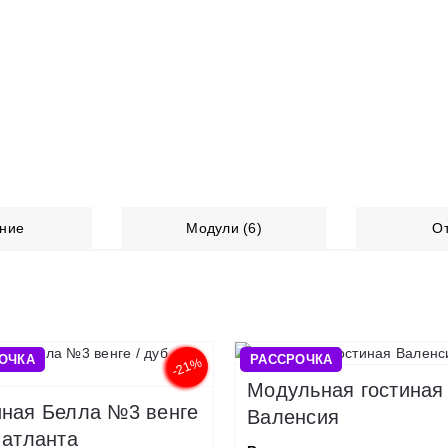
ние
Модули (6)
О
ОЧКА
РАССРОЧКА
-21%
Модульная гостиная
иная Белла №3 венге
Валенсия
 атланта