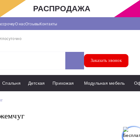
РАСПРОДАЖА
ассрочку
О нас
Отзывы
Контакты
углосуточно
Заказать звонок
Спальня
Детская
Прихожая
Модульная мебель
О
уг
 жемчуг