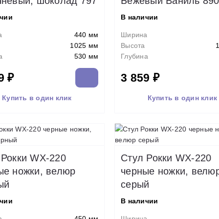
чневый, шоколад 797
Бежевый Ваниль 89
ичии
В наличии
а
440 мм
Ширина
1025 мм
Высота
а
530 мм
Глубина
9 ₽
3 859 ₽
Купить в один клик
Купить в один клик
 Рокки WX-220
Стул Рокки WX-220
ые ножки, велюр
черные ножки, велю
ый
серый
ичии
В наличии
а
450 мм
Ширина