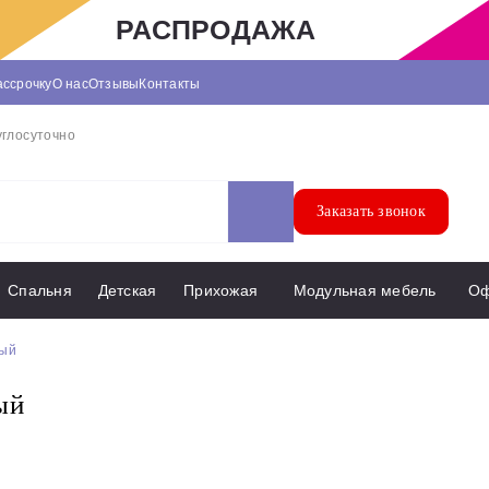
РАСПРОДАЖА
ассрочку
О нас
Отзывы
Контакты
углосуточно
Заказать звонок
Спальня
Детская
Прихожая
Модульная мебель
О
ный
ый