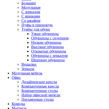
Большие
Модульные
С зеркалом
С ящиками
Со шкафом
Пуфы в прихожую
Тумбы для обуви
Узкие обувницы
Обувницы с сидением
Низкие обувницы
Высокие обувницы
Открытые обувницы
Обувницы с зеркалом
Широкие обувницы
Вешалки
Зеркала
Модульная мебель
Офис
Дизайнерские кресла
Компьютерные кресла
Компьютерные столы
Набор офисной мебели
Письменные столы
Комоды
Матрасы