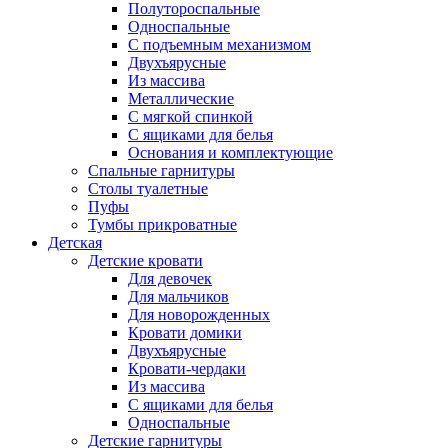
Полутороспальные
Односпальные
С подъемным механизмом
Двухъярусные
Из массива
Металлические
С мягкой спинкой
С ящиками для белья
Основания и комплектующие
Спальные гарнитуры
Столы туалетные
Пуфы
Тумбы прикроватные
Детская
Детские кровати
Для девочек
Для мальчиков
Для новорожденных
Кровати домики
Двухъярусные
Кровати-чердаки
Из массива
С ящиками для белья
Односпальные
Детские гарнитуры