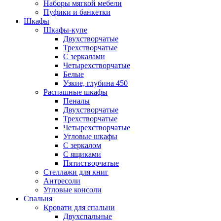
Наборы мягкой мебели
Пуфики и банкетки
Шкафы
Шкафы-купе
Двухстворчатые
Трехстворчатые
С зеркалами
Четырехстворчатые
Белые
Узкие, глубина 450
Распашные шкафы
Пеналы
Двухстворчатые
Трехстворчатые
Четырехстворчатые
Угловые шкафы
С зеркалом
С ящиками
Пятистворчатые
Стеллажи для книг
Антресоли
Угловые консоли
Спальня
Кровати для спальни
Двухспальные