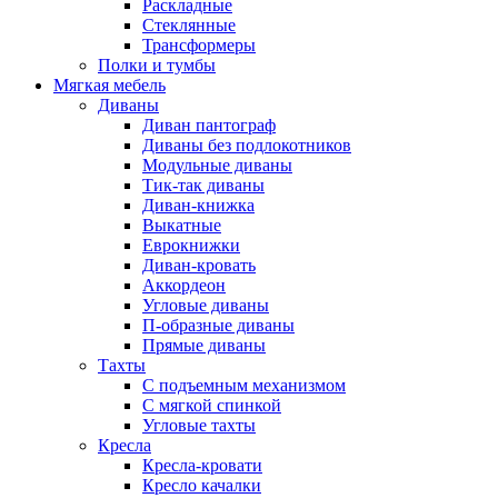
Раскладные
Стеклянные
Трансформеры
Полки и тумбы
Мягкая мебель
Диваны
Диван пантограф
Диваны без подлокотников
Модульные диваны
Тик-так диваны
Диван-книжка
Выкатные
Еврокнижки
Диван-кровать
Аккордеон
Угловые диваны
П-образные диваны
Прямые диваны
Тахты
С подъемным механизмом
С мягкой спинкой
Угловые тахты
Кресла
Кресла-кровати
Кресло качалки