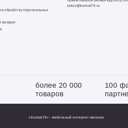
Прием заказов онлайн круглосуто
zakaz@komod78.ru
на обработку персональных
и возврат
о
+
более 20 000
100 ф
товаров
партн
«Komod78» - мебельный интернет-магазин