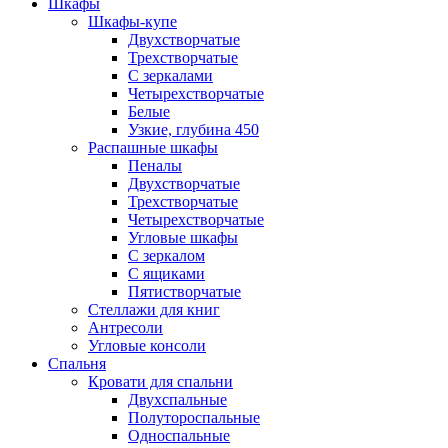
Шкафы
Шкафы-купе
Двухстворчатые
Трехстворчатые
С зеркалами
Четырехстворчатые
Белые
Узкие, глубина 450
Распашные шкафы
Пеналы
Двухстворчатые
Трехстворчатые
Четырехстворчатые
Угловые шкафы
С зеркалом
С ящиками
Пятистворчатые
Стеллажи для книг
Антресоли
Угловые консоли
Спальня
Кровати для спальни
Двухспальные
Полутороспальные
Односпальные