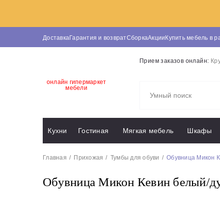
Доставка
Гарантия и возврат
Сборка
Акции
Купить мебель в р
Прием заказов онлайн:
Кр
онлайн гипермаркет
мебели
Кухни
Гостиная
Мягкая мебель
Шкафы
Главная
Прихожая
Тумбы для обуви
Обувница Микон К
Обувница Микон Кевин белый/ду