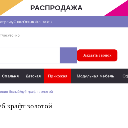
РАСПРОДАЖА
ассрочку
О нас
Отзывы
Контакты
углосуточно
Заказать звонок
Спальня
Детская
Прихожая
Модульная мебель
О
евин белый/дуб крафт золотой
б крафт золотой