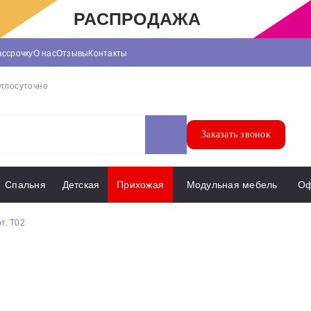
РАСПРОДАЖА
ассрочку
О нас
Отзывы
Контакты
углосуточно
Заказать звонок
Спальня
Детская
Прихожая
Модульная мебель
О
т. Т02