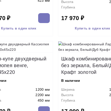
а
423 мм
Высота
Глубина
70 ₽
17 970 ₽
Купить в один клик
Купить в один клик
-купе двухдверный
Шкаф комбинированн
иопея венге,
без зеркала, Белый/
45х220
Крафт золотой
ичии
В наличии
а
1200 мм
Ширина
2200 мм
Высота
а
450 мм
Глубина