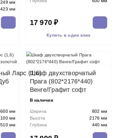
Глубина
600 мм
2249 мм
423 мм
17 970 ₽
Купить в один клик
ый Ларс (1,6)
Шкаф двухстворчатый
Дуб
Прага (802*2176*440)
Венге/Графит софт
В наличии
1600 мм
Ширина
802 мм
2100 мм
Высота
2176 мм
510 мм
Глубина
440 мм