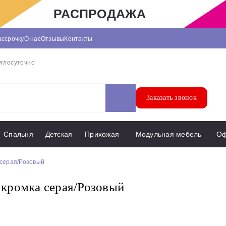
РАСПРОДАЖА
ассрочку
О нас
Отзывы
Контакты
углосуточно
Заказать звонок
Спальня
Детская
Прихожая
Модульная мебель
О
серая/Розовый
кромка серая/Розовый