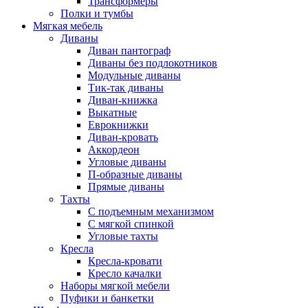
Трансформеры
Полки и тумбы
Мягкая мебель
Диваны
Диван пантограф
Диваны без подлокотников
Модульные диваны
Тик-так диваны
Диван-книжка
Выкатные
Еврокнижки
Диван-кровать
Аккордеон
Угловые диваны
П-образные диваны
Прямые диваны
Тахты
С подъемным механизмом
С мягкой спинкой
Угловые тахты
Кресла
Кресла-кровати
Кресло качалки
Наборы мягкой мебели
Пуфики и банкетки