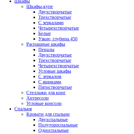
Шкафы
Шкафы-купе
Двухстворчатые
Трехстворчатые
С зеркалами
Четырехстворчатые
Белые
Узкие, глубина 450
Распашные шкафы
Пеналы
Двухстворчатые
Трехстворчатые
Четырехстворчатые
Угловые шкафы
С зеркалом
С ящиками
Пятистворчатые
Стеллажи для книг
Антресоли
Угловые консоли
Спальня
Кровати для спальни
Двухспальные
Полутороспальные
Односпальные