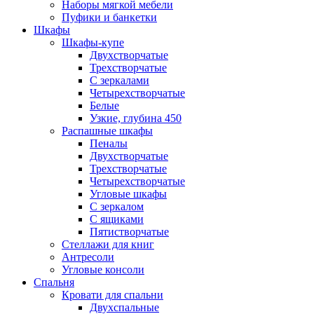
Наборы мягкой мебели
Пуфики и банкетки
Шкафы
Шкафы-купе
Двухстворчатые
Трехстворчатые
С зеркалами
Четырехстворчатые
Белые
Узкие, глубина 450
Распашные шкафы
Пеналы
Двухстворчатые
Трехстворчатые
Четырехстворчатые
Угловые шкафы
С зеркалом
С ящиками
Пятистворчатые
Стеллажи для книг
Антресоли
Угловые консоли
Спальня
Кровати для спальни
Двухспальные