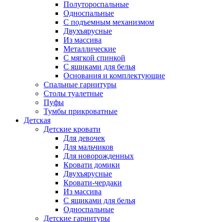
Полутороспальные
Односпальные
С подъемным механизмом
Двухъярусные
Из массива
Металлические
С мягкой спинкой
С ящиками для белья
Основания и комплектующие
Спальные гарнитуры
Столы туалетные
Пуфы
Тумбы прикроватные
Детская
Детские кровати
Для девочек
Для мальчиков
Для новорожденных
Кровати домики
Двухъярусные
Кровати-чердаки
Из массива
С ящиками для белья
Односпальные
Детские гарнитуры