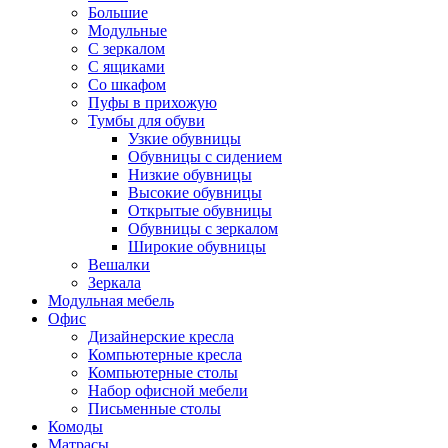
Большие
Модульные
С зеркалом
С ящиками
Со шкафом
Пуфы в прихожую
Тумбы для обуви
Узкие обувницы
Обувницы с сидением
Низкие обувницы
Высокие обувницы
Открытые обувницы
Обувницы с зеркалом
Широкие обувницы
Вешалки
Зеркала
Модульная мебель
Офис
Дизайнерские кресла
Компьютерные кресла
Компьютерные столы
Набор офисной мебели
Письменные столы
Комоды
Матрасы