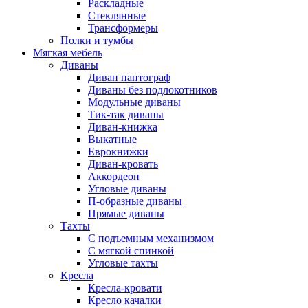
Раскладные
Стеклянные
Трансформеры
Полки и тумбы
Мягкая мебель
Диваны
Диван пантограф
Диваны без подлокотников
Модульные диваны
Тик-так диваны
Диван-книжка
Выкатные
Еврокнижки
Диван-кровать
Аккордеон
Угловые диваны
П-образные диваны
Прямые диваны
Тахты
С подъемным механизмом
С мягкой спинкой
Угловые тахты
Кресла
Кресла-кровати
Кресло качалки