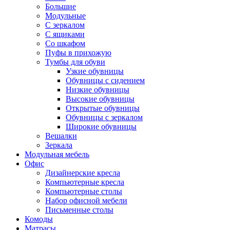
Большие
Модульные
С зеркалом
С ящиками
Со шкафом
Пуфы в прихожую
Тумбы для обуви
Узкие обувницы
Обувницы с сидением
Низкие обувницы
Высокие обувницы
Открытые обувницы
Обувницы с зеркалом
Широкие обувницы
Вешалки
Зеркала
Модульная мебель
Офис
Дизайнерские кресла
Компьютерные кресла
Компьютерные столы
Набор офисной мебели
Письменные столы
Комоды
Матрасы