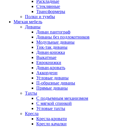
Раскладные
Стеклянные
Трансформеры
Полки и тумбы
Мягкая мебель
Диваны
Диван пантограф
Диваны без подлокотников
Модульные диваны
Тик-так диваны
Диван-книжка
Выкатные
Еврокнижки
Диван-кровать
Аккордеон
Угловые диваны
П-образные диваны
Прямые диваны
Тахты
С подъемным механизмом
С мягкой спинкой
Угловые тахты
Кресла
Кресла-кровати
Кресло качалки