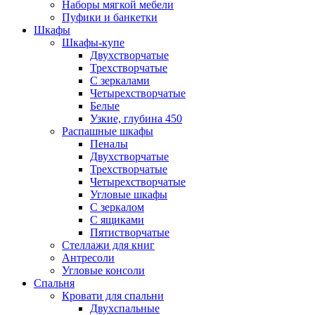
Наборы мягкой мебели
Пуфики и банкетки
Шкафы
Шкафы-купе
Двухстворчатые
Трехстворчатые
С зеркалами
Четырехстворчатые
Белые
Узкие, глубина 450
Распашные шкафы
Пеналы
Двухстворчатые
Трехстворчатые
Четырехстворчатые
Угловые шкафы
С зеркалом
С ящиками
Пятистворчатые
Стеллажи для книг
Антресоли
Угловые консоли
Спальня
Кровати для спальни
Двухспальные