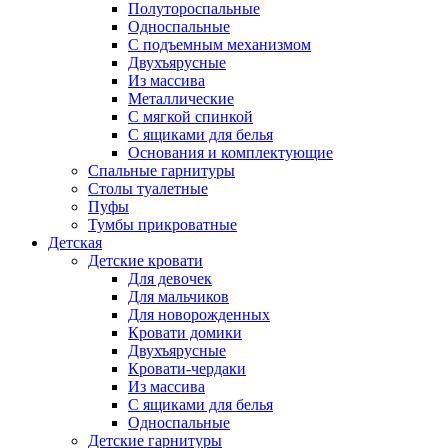
Полутороспальные
Односпальные
С подъемным механизмом
Двухъярусные
Из массива
Металлические
С мягкой спинкой
С ящиками для белья
Основания и комплектующие
Спальные гарнитуры
Столы туалетные
Пуфы
Тумбы прикроватные
Детская
Детские кровати
Для девочек
Для мальчиков
Для новорожденных
Кровати домики
Двухъярусные
Кровати-чердаки
Из массива
С ящиками для белья
Односпальные
Детские гарнитуры