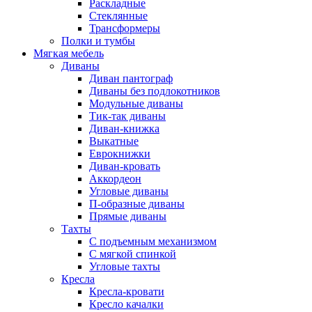
Раскладные
Стеклянные
Трансформеры
Полки и тумбы
Мягкая мебель
Диваны
Диван пантограф
Диваны без подлокотников
Модульные диваны
Тик-так диваны
Диван-книжка
Выкатные
Еврокнижки
Диван-кровать
Аккордеон
Угловые диваны
П-образные диваны
Прямые диваны
Тахты
С подъемным механизмом
С мягкой спинкой
Угловые тахты
Кресла
Кресла-кровати
Кресло качалки