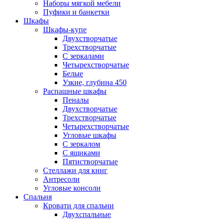
Наборы мягкой мебели
Пуфики и банкетки
Шкафы
Шкафы-купе
Двухстворчатые
Трехстворчатые
С зеркалами
Четырехстворчатые
Белые
Узкие, глубина 450
Распашные шкафы
Пеналы
Двухстворчатые
Трехстворчатые
Четырехстворчатые
Угловые шкафы
С зеркалом
С ящиками
Пятистворчатые
Стеллажи для книг
Антресоли
Угловые консоли
Спальня
Кровати для спальни
Двухспальные