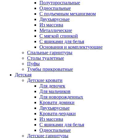
Полутороспальные
Односпальные
С подъемным механизмом
Двухъярусные
Из массива
Металлические
С мягкой спинкой
С ящиками для белья
Основания и комплектующие
Спальные гарнитуры
Столы туалетные
Пуфы
Тумбы прикроватные
Детская
Детские кровати
Для девочек
Для мальчиков
Для новорожденных
Кровати домики
Двухъярусные
Кровати-чердаки
Из массива
С ящиками для белья
Односпальные
Детские гарнитуры