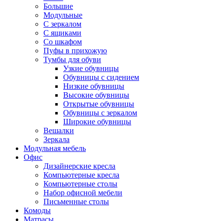
Большие
Модульные
С зеркалом
С ящиками
Со шкафом
Пуфы в прихожую
Тумбы для обуви
Узкие обувницы
Обувницы с сидением
Низкие обувницы
Высокие обувницы
Открытые обувницы
Обувницы с зеркалом
Широкие обувницы
Вешалки
Зеркала
Модульная мебель
Офис
Дизайнерские кресла
Компьютерные кресла
Компьютерные столы
Набор офисной мебели
Письменные столы
Комоды
Матрасы