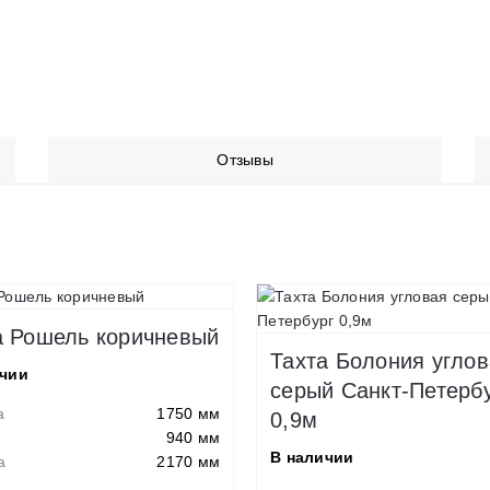
Отзывы
а Рошель коричневый
Тахта Болония угло
ичии
серый Санкт-Петерб
а
1750 мм
0,9м
940 мм
В наличии
а
2170 мм