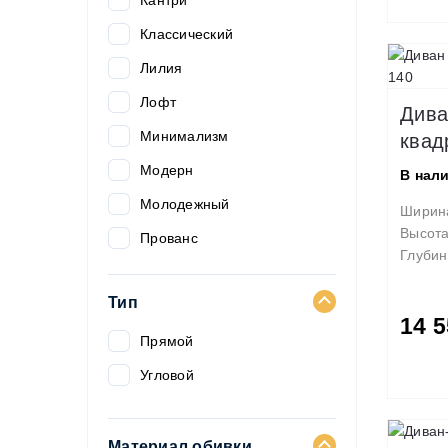
Кантри
1300х1870 мм
Классический
1300х1900 мм
Лилия
1320х2020 мм
Лофт
Дива
1340х1840 мм
Минимализм
квад
1360х1980 мм
Модерн
В нал
1390х1860 мм
Молодежный
Ширин
Высот
1400х1850 мм
Прованс
Глубин
1400х1860 мм
Современный
Тип
1400х1900 мм
14 5
1400х1920 мм
Прямой
1400х1940 мм
Угловой
1400х1950 мм
1400х1980 мм
Материал обивки