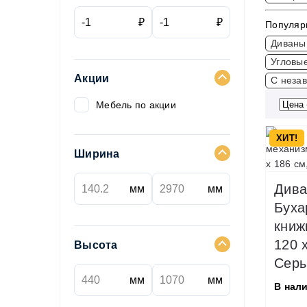
₽
₽
Популяр
Диваны
Угловы
Акции
С неза
Мебель по акции
ХИТ!
Ширина
Дива
мм
мм
Буха
книж
120 
Высота
Сер
мм
мм
В нал