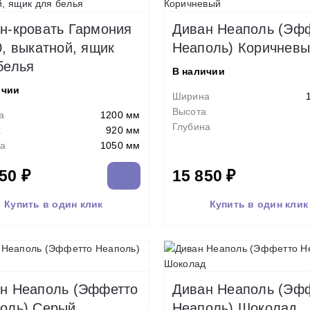
н-кровать Гармония
Диван Неаполь (Эф
0, выкатной, ящик
Неаполь) Коричнев
белья
В наличии
ичии
Ширина
Высота
а
1200 мм
Глубина
а
920 мм
а
1050 мм
50 ₽
15 850 ₽
Купить в один клик
Купить в один клик
н Неаполь (Эффетто
Диван Неаполь (Эф
оль) Серый
Неаполь) Шоколад