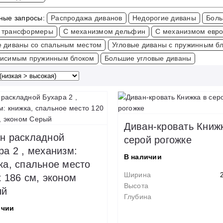
ные запросы:
Распродажа диванов
Недорогие диваны
Боль
 трансформеры
С механизмом дельфин
С механизмом евр
е диваны со спальным местом
Угловые диваны с пружинным б
висимым пружинным блоком
Большие угловые диваны
Диван-кровать Книж
н раскладной
серой рогожке
ра 2 , механизм:
В наличии
ка, спальное место
Ширина
х 186 см, эконом
Высота
ый
Глубина
ичии