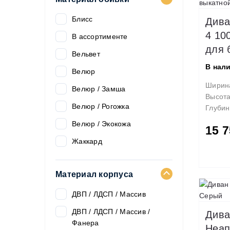
1400х2000 мм
Блисс
Дива
1440х1900 мм
4 10
В ассортименте
для 
1440х1950 мм
Вельвет
1450х1900 мм
В нал
Велюр
1460х2020 мм
Ширин
Велюр / Замша
Высот
1470х1950 мм
Велюр / Рогожка
Глубин
1490х1980 мм
Велюр / Экокожа
15 7
1500х1800 мм
Жаккард
1500х1900 мм
Замша
1500х1920 мм
Материал корпуса
Замша / Экокожа
1500х2000 мм
Искусственная Кожа
ДВП / ЛДСП / Массив
1510х1970 мм
Искусственная замша
ДВП / ЛДСП / Массив /
Дива
1600х1800 мм
Фанера
Неап
Микровельвет