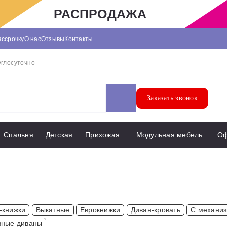
РАСПРОДАЖА
ассрочку
О нас
Отзывы
Контакты
углосуточно
Заказать звонок
Спальня
Детская
Прихожая
Модульная мебель
О
-книжки
Выкатные
Еврокнижки
Диван-кровать
С механиз
зные диваны