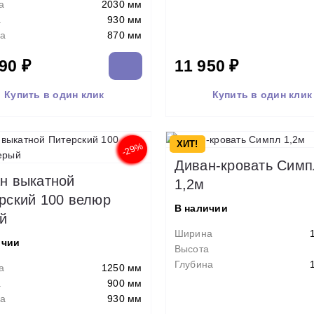
а
2030 мм
а
930 мм
а
870 мм
90 ₽
11 950 ₽
Купить в один клик
Купить в один клик
ХИТ!
-29%
Диван-кровать Симп
н выкатной
1,2м
рский 100 велюр
В наличии
й
Ширина
ичии
Высота
Глубина
а
1250 мм
а
900 мм
а
930 мм