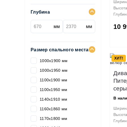
Ширин
Высот
Глубина
Глубин
10 9
мм
мм
Размер спального места
ХИТ!
1000х1900 мм
1000х1950 мм
Дива
1100х1900 мм
Пите
серы
1100х1950 мм
В нал
1140х1910 мм
Ширин
1160х1860 мм
Высот
1170х1800 мм
Глубин