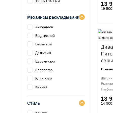
1200х1840 мм
13 9
19 500
1200х1860 мм
Механизм раскладывания
1200х1870 мм
1200х1900 мм
Аккордеон
1200х1920 мм
Выдвижной
1200х1940 мм
Выкатной
Дива
1200х1950 мм
Дельфин
Пите
серы
1200х1960 мм
Еврокнижка
В нал
1200х1970 мм
Еврософа
1200х2000 мм
Ширин
Клик-Кляк
Высот
1200х2050 мм
Книжка
Глубин
1240х1970 мм
Пантограф
13 9
Стиль
14 900
1250х1900 мм
Тик-Так
1300х1850 мм
Трансформер