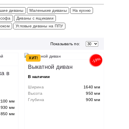
шие диваны
Маленькие диваны
На кухню
ософа
Диваны с ящиками
локом
Угловые диваны на ППУ
Показывать по:
ХИТ!
-19%
Выкатной диван
ка в
В наличии
Ширина
1640 мм
Высота
950 мм
Глубина
900 мм
2100 мм
930 мм
850 мм