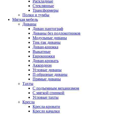
Раскладные
Стеклянные
Трансформеры
Полки и тумбы
Мягкая мебель
Диваны
Диван пантограф
Диваны без подлокотников
Модульные диваны
Тик-так диваны
Диван-книжка
Выкатные
Еврокнижки
Диван-кровать
Аккордеон
Угловые диваны
П-образные диваны
Прямые диваны
Тахты
С подъемным механизмом
С мягкой спинкой
Угловые тахты
Кресла
Кресла-кровати
Кресло качалки