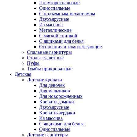
Полутороспальные
Односпальные
С подъемным механизмом
Двухъярусные
Из массива
Металлические
С мягкой спинкой
С ящиками для белья
Основания и комплектующие
Спальные гарнитуры
Столы туалетные
Пуфы
Тумбы прикроватные
Детская
Детские кровати
Для девочек
Для мальчиков
Для новорожденных
Кровати домики
Двухъярусные
Кровати-чердаки
Из массива
С ящиками для белья
Односпальные
Детские гарнитуры