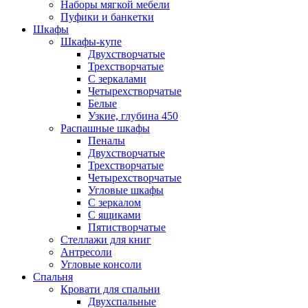
Наборы мягкой мебели
Пуфики и банкетки
Шкафы
Шкафы-купе
Двухстворчатые
Трехстворчатые
С зеркалами
Четырехстворчатые
Белые
Узкие, глубина 450
Распашные шкафы
Пеналы
Двухстворчатые
Трехстворчатые
Четырехстворчатые
Угловые шкафы
С зеркалом
С ящиками
Пятистворчатые
Стеллажи для книг
Антресоли
Угловые консоли
Спальня
Кровати для спальни
Двухспальные