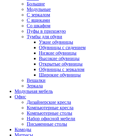
Большие
Модульные
С зеркалом
С ящиками
Со шкафом
Пуфы в прихожую
Тумбы для обуви
Узкие обувницы
Обувницы с сидением
Низкие обувницы
Высокие обувницы
Открытые обувницы
Обувницы с зеркалом
Широкие обувницы
Вешалки
Зеркала
Модульная мебель
Офис
Дизайнерские кресла
Компьютерные кресла
Компьютерные столы
Набор офисной мебели
Письменные столы
Комоды
Матрасы