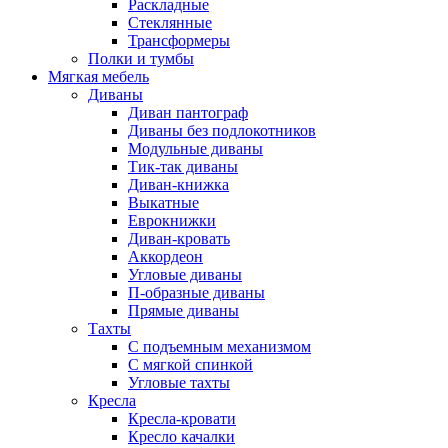
Раскладные
Стеклянные
Трансформеры
Полки и тумбы
Мягкая мебель
Диваны
Диван пантограф
Диваны без подлокотников
Модульные диваны
Тик-так диваны
Диван-книжка
Выкатные
Еврокнижки
Диван-кровать
Аккордеон
Угловые диваны
П-образные диваны
Прямые диваны
Тахты
С подъемным механизмом
С мягкой спинкой
Угловые тахты
Кресла
Кресла-кровати
Кресло качалки