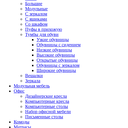
Большие
Модульные
С зеркалом
С ящиками
Со шкафом
Пуфы в прихожую
Тумбы для обуви
Узкие обувницы
Обувницы с сидением
Низкие обувницы
Высокие обувницы
Открытые обувницы
Обувницы с зеркалом
Широкие обувницы
Вешалки
Зеркала
Модульная мебель
Офис
Дизайнерские кресла
Компьютерные кресла
Компьютерные столы
Набор офисной мебели
Письменные столы
Комоды
Матрасы