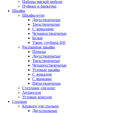
Наборы мягкой мебели
Пуфики и банкетки
Шкафы
Шкафы-купе
Двухстворчатые
Трехстворчатые
С зеркалами
Четырехстворчатые
Белые
Узкие, глубина 450
Распашные шкафы
Пеналы
Двухстворчатые
Трехстворчатые
Четырехстворчатые
Угловые шкафы
С зеркалом
С ящиками
Пятистворчатые
Стеллажи для книг
Антресоли
Угловые консоли
Спальня
Кровати для спальни
Двухспальные