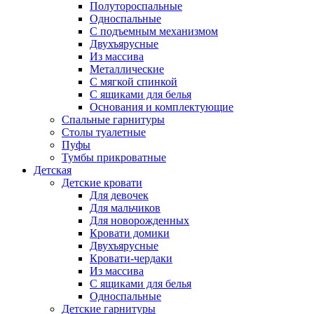
Полутороспальные
Односпальные
С подъемным механизмом
Двухъярусные
Из массива
Металлические
С мягкой спинкой
С ящиками для белья
Основания и комплектующие
Спальные гарнитуры
Столы туалетные
Пуфы
Тумбы прикроватные
Детская
Детские кровати
Для девочек
Для мальчиков
Для новорожденных
Кровати домики
Двухъярусные
Кровати-чердаки
Из массива
С ящиками для белья
Односпальные
Детские гарнитуры