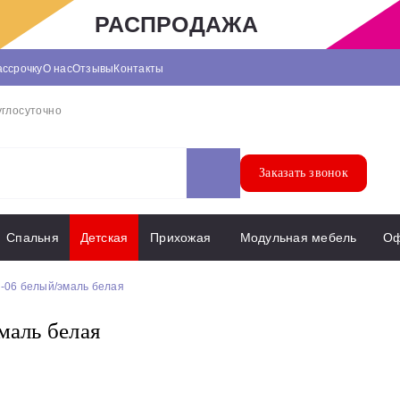
РАСПРОДАЖА
ассрочку
О нас
Отзывы
Контакты
углосуточно
Заказать звонок
Спальня
Детская
Прихожая
Модульная мебель
О
Р-06 белый/эмаль белая
маль белая