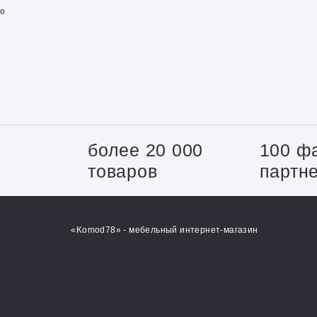
о
+
более 20 000
100 ф
товаров
партн
«Komod78» - мебельный интернет-магазин