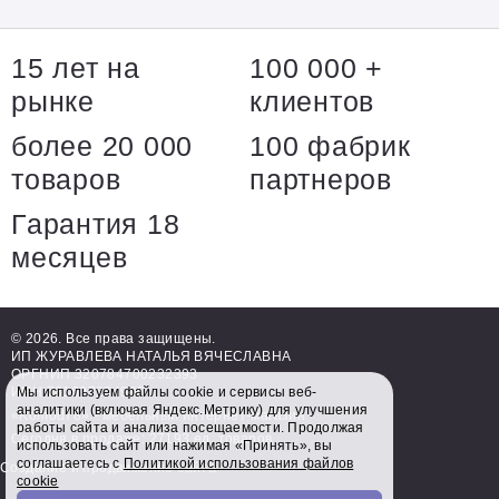
15 лет на
100 000 +
рынке
клиентов
более 20 000
100 фабрик
товаров
партнеров
Гарантия 18
месяцев
© 2026. Все права защищены.
ИП ЖУРАВЛЕВА НАТАЛЬЯ ВЯЧЕСЛАВНА
ОРГНИП 320784700232393
ИНН 781697234998
Мы используем файлы cookie и сервисы веб-
аналитики (включая Яндекс.Метрику) для улучшения
«Komod78» - мебельный интернет-магазин
работы сайта и анализа посещаемости. Продолжая
Сегодня в продаже: 27193 ед. товаров
использовать сайт или нажимая «Принять», вы
соглашаетесь с
Политикой использования файлов
Создание и продвижение сайта
cookie