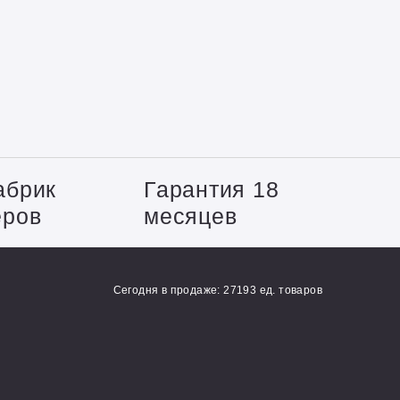
абрик
Гарантия 18
еров
месяцев
Сегодня в продаже: 27193 ед. товаров