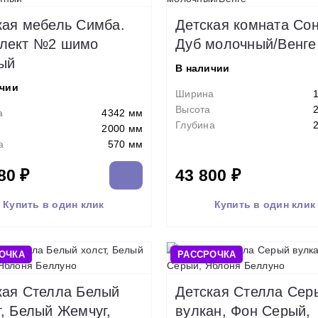
кая мебель Симба.
Детская комната Сон
лект №2 шимо
Дуб молочный/Венге
ый
В наличии
ичии
Ширина
Высота
а
4342 мм
Глубина
2000 мм
а
570 мм
80 ₽
43 800 ₽
Купить в один клик
Купить в один клик
ОЧКА
РАССРОЧКА
кая Стелла Белый
Детская Стелла Сер
т, Белый Жемчуг,
вулкан, Фон Серый,