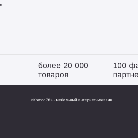
о
+
более 20 000
100 ф
товаров
партн
«Komod78» - мебельный интернет-магазин