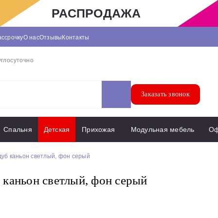
РАСПРОДАЖА
ассрочку
О нас
Отзывы
Контакты
углосуточно
Заказать звонок
Спальня
Детская
Прихожая
Модульная мебель
О
уб каньон светлый, фон серый
каньон светлый, фон серый