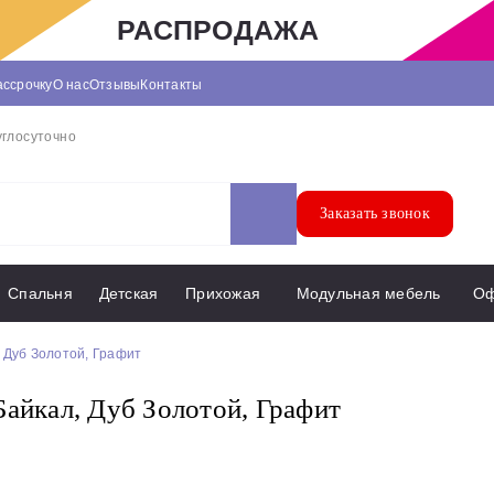
РАСПРОДАЖА
ассрочку
О нас
Отзывы
Контакты
углосуточно
Заказать звонок
Спальня
Детская
Прихожая
Модульная мебель
О
 Дуб Золотой, Графит
айкал, Дуб Золотой, Графит