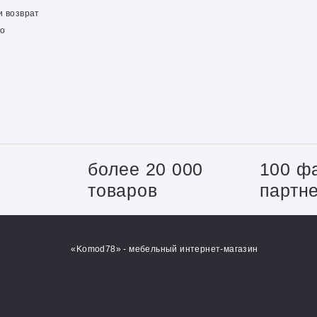
и возврат
о
+
более 20 000
100 ф
товаров
партн
«Komod78» - мебельный интернет-магазин