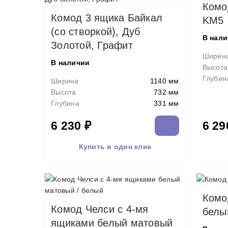
Комод
Комод 3 ящика Байкал
KM5
(со створкой), Дуб
В нал
Золотой, Графит
Ширин
В наличии
Высота
Глубин
Ширина
1140 мм
Высота
732 мм
Глубина
331 мм
6 230 ₽
6 29
Купить в один клик
Комо
Комод Челси с 4-мя
белы
ящиками белый матовый