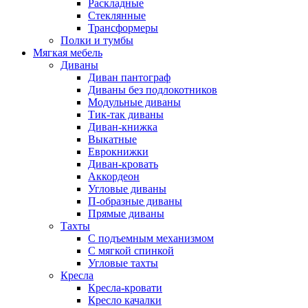
Раскладные
Стеклянные
Трансформеры
Полки и тумбы
Мягкая мебель
Диваны
Диван пантограф
Диваны без подлокотников
Модульные диваны
Тик-так диваны
Диван-книжка
Выкатные
Еврокнижки
Диван-кровать
Аккордеон
Угловые диваны
П-образные диваны
Прямые диваны
Тахты
С подъемным механизмом
С мягкой спинкой
Угловые тахты
Кресла
Кресла-кровати
Кресло качалки