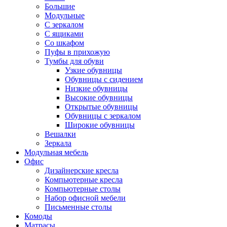
Большие
Модульные
С зеркалом
С ящиками
Со шкафом
Пуфы в прихожую
Тумбы для обуви
Узкие обувницы
Обувницы с сидением
Низкие обувницы
Высокие обувницы
Открытые обувницы
Обувницы с зеркалом
Широкие обувницы
Вешалки
Зеркала
Модульная мебель
Офис
Дизайнерские кресла
Компьютерные кресла
Компьютерные столы
Набор офисной мебели
Письменные столы
Комоды
Матрасы