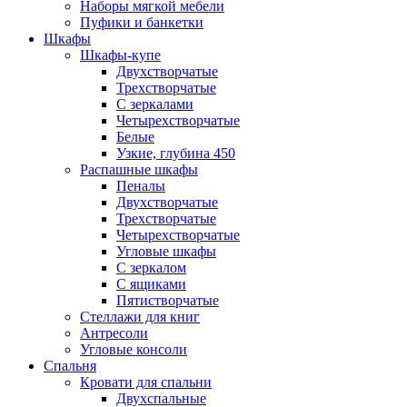
Наборы мягкой мебели
Пуфики и банкетки
Шкафы
Шкафы-купе
Двухстворчатые
Трехстворчатые
С зеркалами
Четырехстворчатые
Белые
Узкие, глубина 450
Распашные шкафы
Пеналы
Двухстворчатые
Трехстворчатые
Четырехстворчатые
Угловые шкафы
С зеркалом
С ящиками
Пятистворчатые
Стеллажи для книг
Антресоли
Угловые консоли
Спальня
Кровати для спальни
Двухспальные