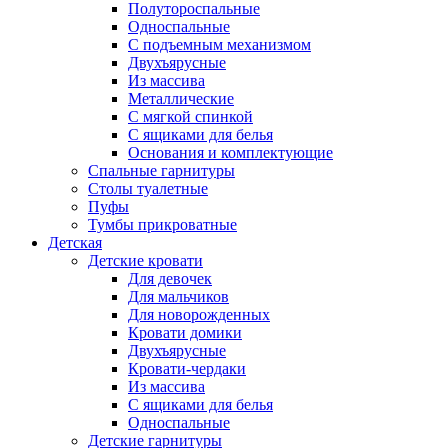
Полутороспальные
Односпальные
С подъемным механизмом
Двухъярусные
Из массива
Металлические
С мягкой спинкой
С ящиками для белья
Основания и комплектующие
Спальные гарнитуры
Столы туалетные
Пуфы
Тумбы прикроватные
Детская
Детские кровати
Для девочек
Для мальчиков
Для новорожденных
Кровати домики
Двухъярусные
Кровати-чердаки
Из массива
С ящиками для белья
Односпальные
Детские гарнитуры