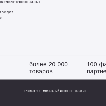
на обработку персональных
и возврат
о
+
более 20 000
100 ф
товаров
партн
«Komod78» - мебельный интернет-магазин