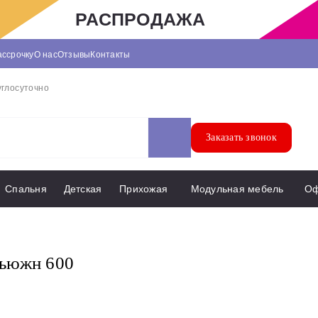
РАСПРОДАЖА
ассрочку
О нас
Отзывы
Контакты
углосуточно
Заказать звонок
Спальня
Детская
Прихожая
Модульная мебель
О
Фьюжн 600