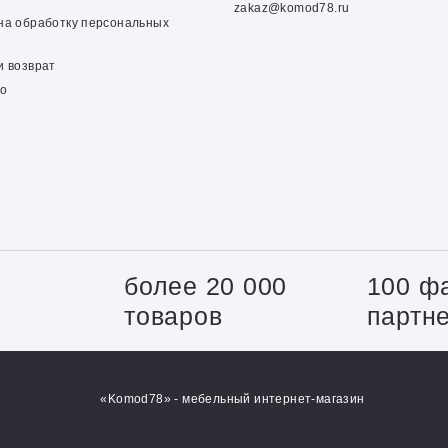
zakaz@komod78.ru
на обработку персональных
и возврат
о
+
более 20 000
100 ф
товаров
партн
«Komod78» - мебельный интернет-магазин