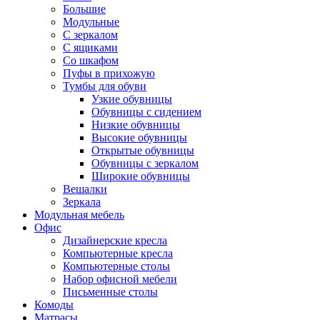
Большие
Модульные
С зеркалом
С ящиками
Со шкафом
Пуфы в прихожую
Тумбы для обуви
Узкие обувницы
Обувницы с сидением
Низкие обувницы
Высокие обувницы
Открытые обувницы
Обувницы с зеркалом
Широкие обувницы
Вешалки
Зеркала
Модульная мебель
Офис
Дизайнерские кресла
Компьютерные кресла
Компьютерные столы
Набор офисной мебели
Письменные столы
Комоды
Матрасы