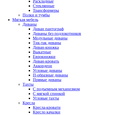
Раскладные
Стеклянные
Трансформеры
Полки и тумбы
Мягкая мебель
Диваны
Диван пантограф
Диваны без подлокотников
Модульные диваны
Тик-так диваны
Диван-книжка
Выкатные
Еврокнижки
Диван-кровать
Аккордеон
Угловые диваны
П-образные диваны
Прямые диваны
Тахты
С подъемным механизмом
С мягкой спинкой
Угловые тахты
Кресла
Кресла-кровати
Кресло качалки