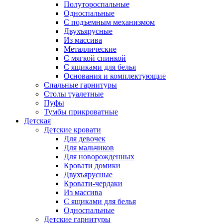
Полутороспальные
Односпальные
С подъемным механизмом
Двухъярусные
Из массива
Металлические
С мягкой спинкой
С ящиками для белья
Основания и комплектующие
Спальные гарнитуры
Столы туалетные
Пуфы
Тумбы прикроватные
Детская
Детские кровати
Для девочек
Для мальчиков
Для новорожденных
Кровати домики
Двухъярусные
Кровати-чердаки
Из массива
С ящиками для белья
Односпальные
Детские гарнитуры