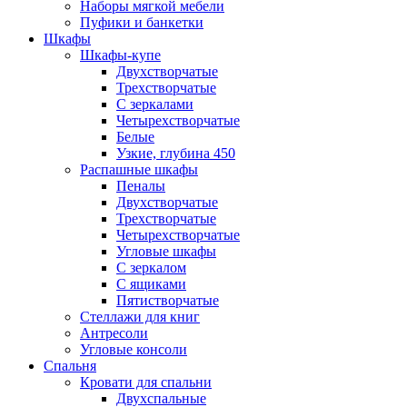
Наборы мягкой мебели
Пуфики и банкетки
Шкафы
Шкафы-купе
Двухстворчатые
Трехстворчатые
С зеркалами
Четырехстворчатые
Белые
Узкие, глубина 450
Распашные шкафы
Пеналы
Двухстворчатые
Трехстворчатые
Четырехстворчатые
Угловые шкафы
С зеркалом
С ящиками
Пятистворчатые
Стеллажи для книг
Антресоли
Угловые консоли
Спальня
Кровати для спальни
Двухспальные