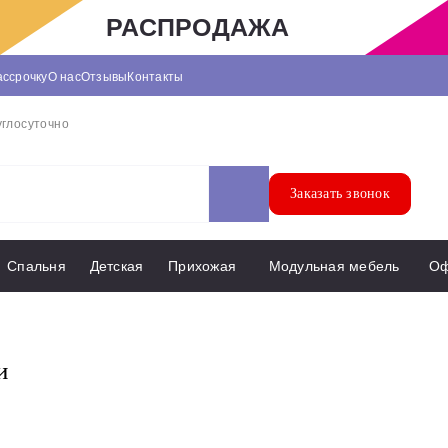
РАСПРОДАЖА
ассрочку
О нас
Отзывы
Контакты
углосуточно
Заказать звонок
Спальня
Детская
Прихожая
Модульная мебель
О
и