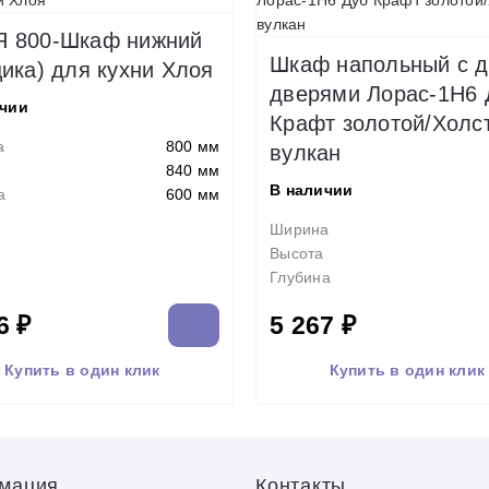
 800-Шкаф нижний
Шкаф напольный с 
щика) для кухни Хлоя
дверями Лорас-1Н6 
ичии
Крафт золотой/Холс
а
800 мм
вулкан
840 мм
В наличии
а
600 мм
Ширина
Высота
Глубина
6 ₽
5 267 ₽
Купить в один клик
Купить в один клик
мация
Контакты