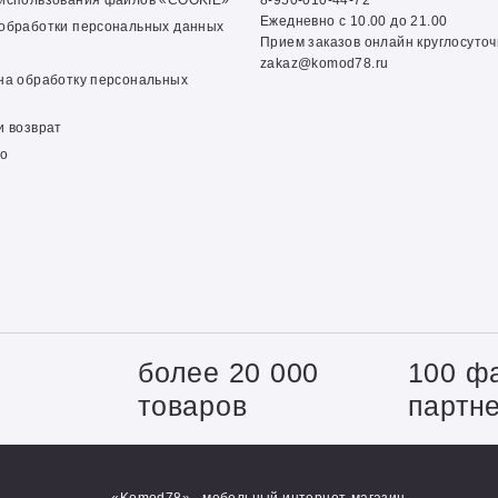
 использования файлов «COOKIE»
8-950-010-44-72
Ежедневно с 10.00 до 21.00
обработки персональных данных
Прием заказов онлайн круглосуто
zakaz@komod78.ru
на обработку персональных
и возврат
о
+
более 20 000
100 ф
товаров
партн