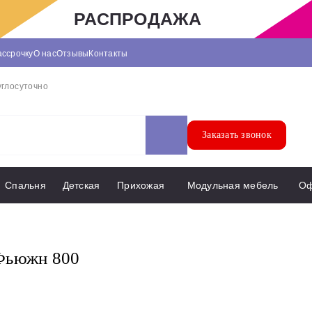
РАСПРОДАЖА
ассрочку
О нас
Отзывы
Контакты
углосуточно
Заказать звонок
Спальня
Детская
Прихожая
Модульная мебель
О
Фьюжн 800