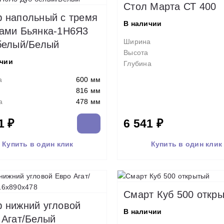
Стол Марта СТ 400
 напольный с тремя
В наличии
ами Бьянка-1Н6Я3
Ширина
белый/Белый
Высота
ичии
Глубина
а
600 мм
816 мм
а
478 мм
1 ₽
6 541 ₽
Купить в один клик
Купить в один клик
Смарт Куб 500 откр
 нижний угловой
В наличии
 Агат/Белый