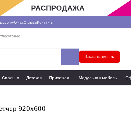
РАСПРОДАЖА
ассрочку
О нас
Отзывы
Контакты
углосуточно
Заказать звонок
Спальня
Детская
Прихожая
Модульная мебель
О
етчер 920х600