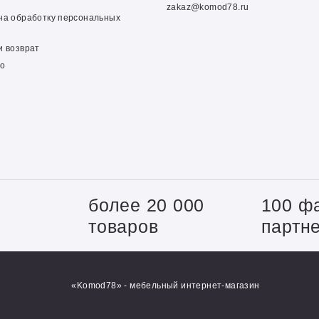
zakaz@komod78.ru
на обработку персональных
и возврат
о
+
более 20 000
100 ф
товаров
партн
«Komod78» - мебельный интернет-магазин