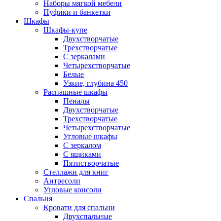
Наборы мягкой мебели
Пуфики и банкетки
Шкафы
Шкафы-купе
Двухстворчатые
Трехстворчатые
С зеркалами
Четырехстворчатые
Белые
Узкие, глубина 450
Распашные шкафы
Пеналы
Двухстворчатые
Трехстворчатые
Четырехстворчатые
Угловые шкафы
С зеркалом
С ящиками
Пятистворчатые
Стеллажи для книг
Антресоли
Угловые консоли
Спальня
Кровати для спальни
Двухспальные