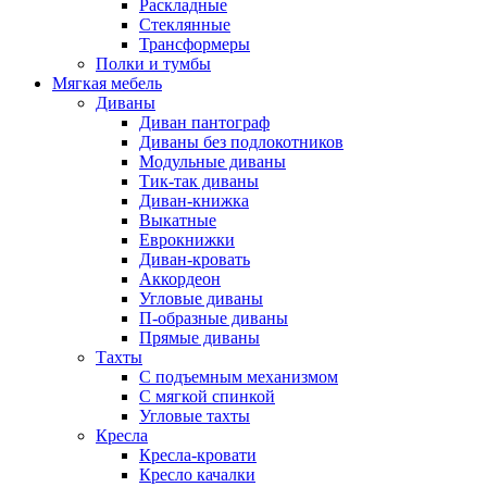
Раскладные
Стеклянные
Трансформеры
Полки и тумбы
Мягкая мебель
Диваны
Диван пантограф
Диваны без подлокотников
Модульные диваны
Тик-так диваны
Диван-книжка
Выкатные
Еврокнижки
Диван-кровать
Аккордеон
Угловые диваны
П-образные диваны
Прямые диваны
Тахты
С подъемным механизмом
С мягкой спинкой
Угловые тахты
Кресла
Кресла-кровати
Кресло качалки