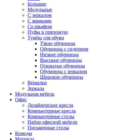
Большие
Модульные
С зеркалом
С ящиками
Со шкафом
Пуфы в прихожую
Тумбы для обуви
Узкие обувницы
Обувницы с сидением
Низкие обувницы
Высокие обувницы
Открытые обувницы
Обувницы с зеркалом
Широкие обувницы
Вешалки
Зеркала
Модульная мебель
Офис
Дизайнерские кресла
Компьютерные кресла
Компьютерные столы
Набор офисной мебели
Письменные столы
Комоды
Матрасы