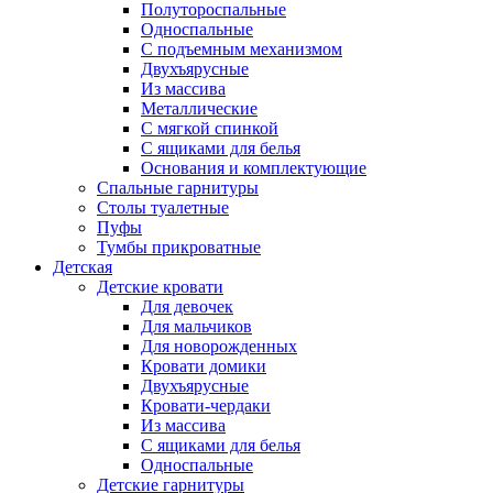
Полутороспальные
Односпальные
С подъемным механизмом
Двухъярусные
Из массива
Металлические
С мягкой спинкой
С ящиками для белья
Основания и комплектующие
Спальные гарнитуры
Столы туалетные
Пуфы
Тумбы прикроватные
Детская
Детские кровати
Для девочек
Для мальчиков
Для новорожденных
Кровати домики
Двухъярусные
Кровати-чердаки
Из массива
С ящиками для белья
Односпальные
Детские гарнитуры