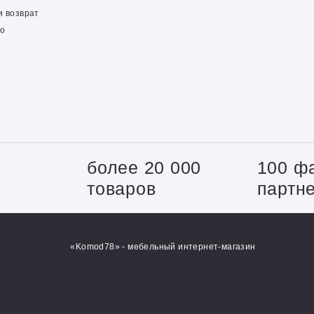
и возврат
о
+
более 20 000
100 ф
товаров
партн
«Komod78» - мебельный интернет-магазин