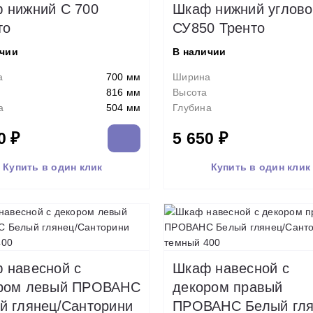
 нижний С 700
Шкаф нижний углово
то
СУ850 Тренто
ичии
В наличии
а
700 мм
Ширина
816 мм
Высота
а
504 мм
Глубина
0 ₽
5 650 ₽
Купить в один клик
Купить в один клик
 навесной c
Шкаф навесной c
ром левый ПРОВАНС
декором правый
й глянец/Санторини
ПРОВАНС Белый гля