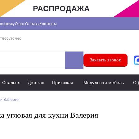
РАСПРОДАЖА
ассрочку
О нас
Отзывы
Контакты
углосуточно
Заказать звонок
Спальня
Детская
Прихожая
Модульная мебель
О
ни Валерия
 угловая для кухни Валерия