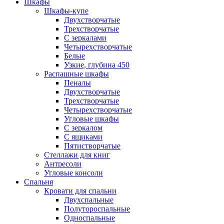
Шкафы
Шкафы-купе
Двухстворчатые
Трехстворчатые
С зеркалами
Четырехстворчатые
Белые
Узкие, глубина 450
Распашные шкафы
Пеналы
Двухстворчатые
Трехстворчатые
Четырехстворчатые
Угловые шкафы
С зеркалом
С ящиками
Пятистворчатые
Стеллажи для книг
Антресоли
Угловые консоли
Спальня
Кровати для спальни
Двухспальные
Полутороспальные
Односпальные