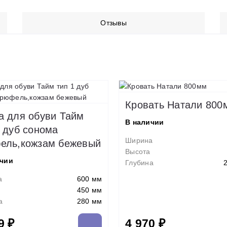
Отзывы
Кровать Натали 800
а для обуви Тайм
В наличии
1 дуб сонома
Ширина
ель,кожзам бежевый
Высота
ичии
Глубина
а
600 мм
450 мм
а
280 мм
9 ₽
4 970 ₽