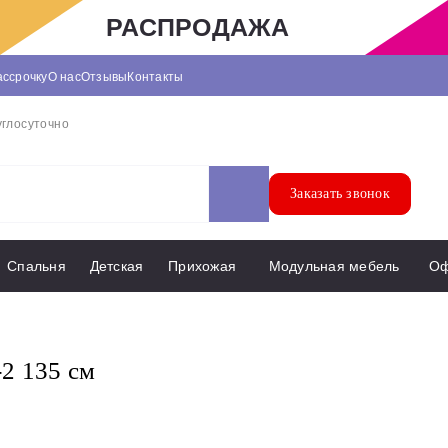
РАСПРОДАЖА
ассрочку
О нас
Отзывы
Контакты
углосуточно
Заказать звонок
Спальня
Детская
Прихожая
Модульная мебель
О
2 135 см