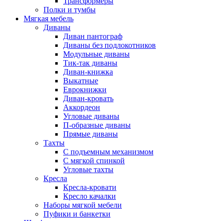
Трансформеры
Полки и тумбы
Мягкая мебель
Диваны
Диван пантограф
Диваны без подлокотников
Модульные диваны
Тик-так диваны
Диван-книжка
Выкатные
Еврокнижки
Диван-кровать
Аккордеон
Угловые диваны
П-образные диваны
Прямые диваны
Тахты
С подъемным механизмом
С мягкой спинкой
Угловые тахты
Кресла
Кресла-кровати
Кресло качалки
Наборы мягкой мебели
Пуфики и банкетки