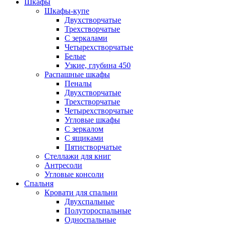
Шкафы
Шкафы-купе
Двухстворчатые
Трехстворчатые
С зеркалами
Четырехстворчатые
Белые
Узкие, глубина 450
Распашные шкафы
Пеналы
Двухстворчатые
Трехстворчатые
Четырехстворчатые
Угловые шкафы
С зеркалом
С ящиками
Пятистворчатые
Стеллажи для книг
Антресоли
Угловые консоли
Спальня
Кровати для спальни
Двухспальные
Полутороспальные
Односпальные