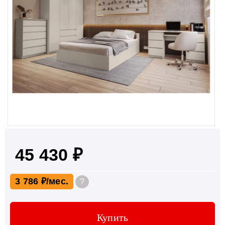
45 430 ₽
3 786 ₽
?
Купить