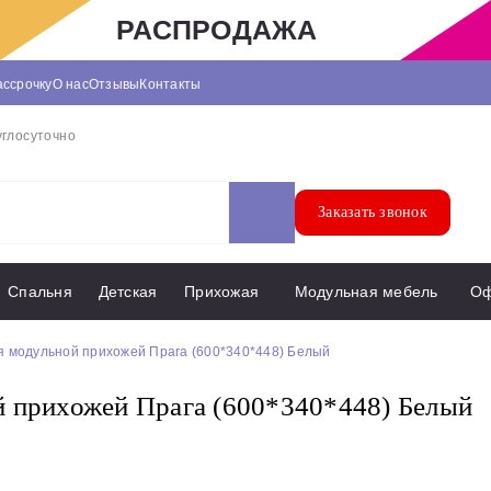
РАСПРОДАЖА
ассрочку
О нас
Отзывы
Контакты
углосуточно
Заказать звонок
Спальня
Детская
Прихожая
Модульная мебель
О
я модульной прихожей Прага (600*340*448) Белый
 прихожей Прага (600*340*448) Белый