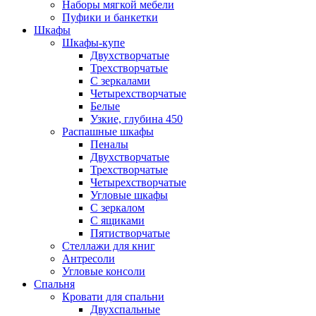
Наборы мягкой мебели
Пуфики и банкетки
Шкафы
Шкафы-купе
Двухстворчатые
Трехстворчатые
С зеркалами
Четырехстворчатые
Белые
Узкие, глубина 450
Распашные шкафы
Пеналы
Двухстворчатые
Трехстворчатые
Четырехстворчатые
Угловые шкафы
С зеркалом
С ящиками
Пятистворчатые
Стеллажи для книг
Антресоли
Угловые консоли
Спальня
Кровати для спальни
Двухспальные