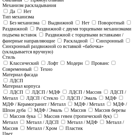
Механизм раскладывания
Да
Нет
Тип механизма
Без механизма
Выдвижной
Нет
Поворотный
Раздвижной
Раздвижной с двумя торцевыми механизмами
подъема вставок
Раздвижной с торцевыми вставками /
фанерные направляющие
Раскладной
Синхронный
Синхронный раздвижной со вставкой «бабочка»
(укладывается вручную)
Стиль
Классический
Лофт
Модерн
Прованс
Современный
Техно
Материал фасада
ЛДСП
Материал корпуса
ЛДСП
ЛДСП / МДФ
ЛДСП / Массив
ЛДСП /
Металл
ЛДСП / Стекло
ЛДСП / Эмаль
МДФ
МДФ / Керамогранит / Металл
МДФ / Металл
МДФ /
Шпон дуба
МДФ / Эмаль
Массив
Массив березы
Массив бука
Массив гевеи (тропический бук)
Металл
Металл / ЛДСП
Металл / МДФ
Металл /
Массив
Металл / Хром
Пластик
Цвет