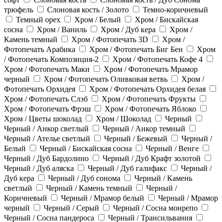
трюфель
Слоновая кость / Золото
Темно-коричневый
Темный орех
Хром / Белый
Хром / Бискайская
сосна
Хром / Ваниль
Хром / Дуб кера
Хром /
Камень темный
Хром / Фотопечать 3D
Хром /
Фотопечать Арабика
Хром / Фотопечать Биг Бен
Хром
/ Фотопечать Композиция-2
Хром / Фотопечать Кофе 4
Хром / Фотопечать Маки
Хром / Фотопечать Мрамор
черный
Хром / Фотопечать Оливковая ветвь
Хром /
Фотопечать Орхидея
Хром / Фотопечать Орхидея белая
Хром / Фотопечать Слэб
Хром / Фотопечать Фрукты
Хром / Фотопечать Фрэш
Хром / Фотопечать Яблоко
Хром / Цветы шоколад
Хром / Шоколад
Черный
Черный / Анкор светлый
Черный / Анкор темный
Черный / Ателье светлый
Черный / Бежевый
Черный /
Белый
Черный / Бискайская сосна
Черный / Венге
Черный / Дуб Бардолино
Черный / Дуб Крафт золотой
Черный / Дуб аляска
Черный / Дуб галифакс
Черный /
Дуб кера
Черный / Дуб сонома
Черный / Камень
светлый
Черный / Камень темный
Черный /
Коричневый
Черный / Мрамор белый
Черный / Мрамор
черный
Черный / Серый
Черный / Сосна монрепо
Черный / Сосна пандероса
Черный / Трансильвания