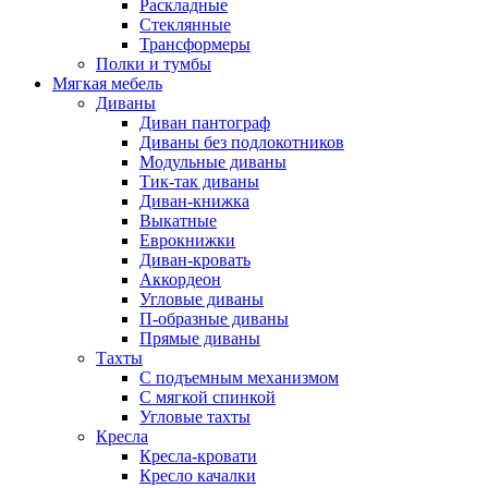
Раскладные
Стеклянные
Трансформеры
Полки и тумбы
Мягкая мебель
Диваны
Диван пантограф
Диваны без подлокотников
Модульные диваны
Тик-так диваны
Диван-книжка
Выкатные
Еврокнижки
Диван-кровать
Аккордеон
Угловые диваны
П-образные диваны
Прямые диваны
Тахты
С подъемным механизмом
С мягкой спинкой
Угловые тахты
Кресла
Кресла-кровати
Кресло качалки