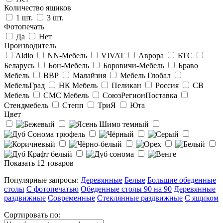
Количество ящиков
1 шт.
3 шт.
Фотопечать
Да
Нет
Производитель
Aldio
NN-Мебель
VIVAT
Аврора
БТС
Беларусь
Бон-Мебель
Боровичи-Мебель
Браво
Мебель
ВВР
Малайзия
Мебель Глобал
МебельГрад
НК Мебель
Пеликан
Россия
СВ
Мебель
СМС Мебель
СоюзРегионПоставка
Стендмебель
Степп
ТриЯ
Юта
Цвет
Показать
12
товаров
Популярные запросы:
Деревянные
Белые
Большие обеденные
столы
С фотопечатью
Обеденные столы 90 на 90
Деревянные
раздвижные
Современные
Стеклянные раздвижные
С ящиком
Сортировать по: