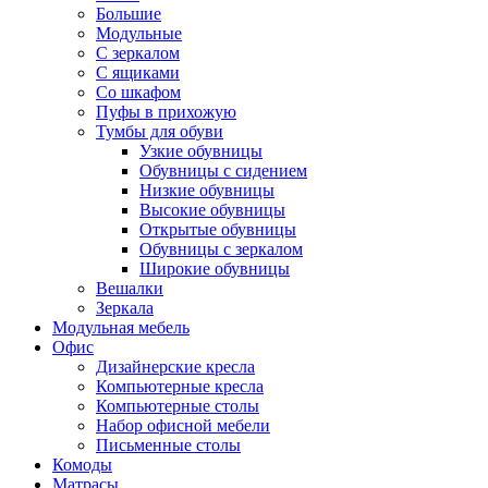
Большие
Модульные
С зеркалом
С ящиками
Со шкафом
Пуфы в прихожую
Тумбы для обуви
Узкие обувницы
Обувницы с сидением
Низкие обувницы
Высокие обувницы
Открытые обувницы
Обувницы с зеркалом
Широкие обувницы
Вешалки
Зеркала
Модульная мебель
Офис
Дизайнерские кресла
Компьютерные кресла
Компьютерные столы
Набор офисной мебели
Письменные столы
Комоды
Матрасы