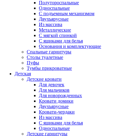
Полутороспальные
Односпальные
С подъемным механизмом
Двухъярусные
Из массива
Металлические
С мягкой спинкой
С ящиками для белья
Основания и комплектующие
Спальные гарнитуры
Столы туалетные
Пуфы
Тумбы прикроватные
Детская
Детские кровати
Для девочек
Для мальчиков
Для новорожденных
Кровати домики
Двухъярусные
Кровати-чердаки
Из массива
С ящиками для белья
Односпальные
Детские гарнитуры