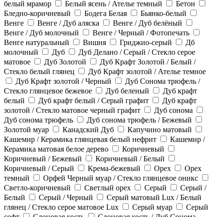
белый мрамор
Белый ясень / Ателье темный
Бетон
Бледно-коричневый
Бодега Белая
Бьянко-белый
Венге
Венге / Дуб аляска
Венге / Дуб белёный
Венге / Дуб молочный
Венге / Черный / Фотопечать
Венге натуральный
Вишня
Гриджио-серый
Дб
молочный
Дуб
Дуб Делано / Серый / Стекло серое
матовое
Дуб Золотой
Дуб Крафт Золотой / Белый /
Стекло белый глянец
Дуб Крафт золотой / Ателье темное
Дуб Крафт золотой / Черный
Дуб Сонома трюфель /
Стекло глянцевое бежевое
Дуб беленый
Дуб крафт
белый
Дуб крафт белый / Серый графит
Дуб крафт
золотой / Стекло матовое черный графит
Дуб сонома
Дуб сонома трюфель
Дуб сонома трюфель / Бежевый
Золотой муар
Канадский Дуб
Капучино матовый
Кашемир / Керамика глянцевая белый нефрит
Кашемир /
Керамика матовая белое дерево
Коричневый
Коричневый / Бежевый
Коричневый / Белый
Коричневый / Серый
Крема-бежевый
Орех
Орех
темный
Орфей Черный муар / Стекло глянцевое оникс
Светло-коричневый
Светлый орех
Серый
Серый /
Белый
Серый / Черный
Серый матовый Lux / Белый
глянец / Стекло серое матовое Lux
Серый муар
Серый
софт
Слоновая кость
Слоновая кость / Дуб Сонома