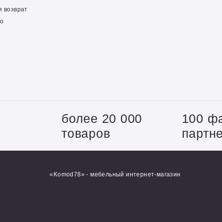
и возврат
о
+
более 20 000
100 ф
товаров
партн
«Komod78» - мебельный интернет-магазин