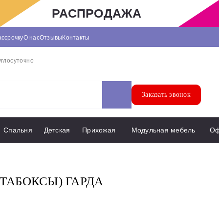
РАСПРОДАЖА
ассрочку
О нас
Отзывы
Контакты
углосуточно
Заказать звонок
Спальня
Детская
Прихожая
Модульная мебель
О
ТАБОКСЫ) ГАРДА