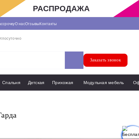
РАСПРОДАЖА
ассрочку
О нас
Отзывы
Контакты
углосуточно
Заказать звонок
Спальня
Детская
Прихожая
Модульная мебель
О
Гарда