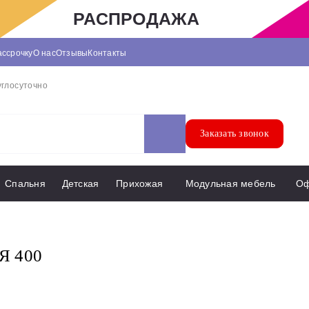
РАСПРОДАЖА
ассрочку
О нас
Отзывы
Контакты
углосуточно
Заказать звонок
Спальня
Детская
Прихожая
Модульная мебель
О
Я 400