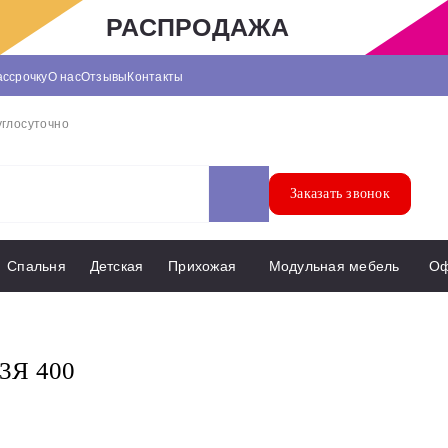
РАСПРОДАЖА
ассрочку
О нас
Отзывы
Контакты
углосуточно
Заказать звонок
Спальня
Детская
Прихожая
Модульная мебель
О
3Я 400