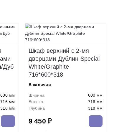
я
Шкаф верхний с 2-мя
цами
дверцами Дублин Special
n/Дуб
White/Graphite
716*600*318
В наличии
600 мм
Ширина
600 мм
716 мм
Высота
716 мм
318 мм
Глубина
318 мм
9 450 ₽