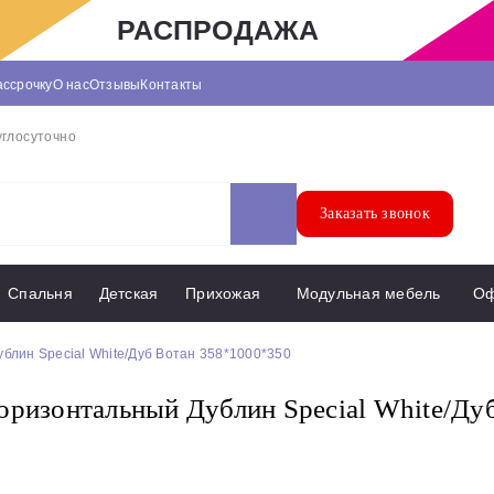
РАСПРОДАЖА
ассрочку
О нас
Отзывы
Контакты
углосуточно
Заказать звонок
Спальня
Детская
Прихожая
Модульная мебель
О
блин Special White/Дуб Вотан 358*1000*350
оризонтальный Дублин Special White/Ду