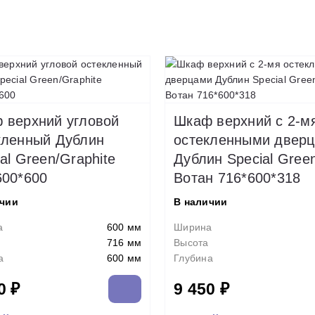
 верхний угловой
Шкаф верхний с 2-м
кленный Дублин
остекленными двер
al Green/Graphite
Дублин Special Gree
600*600
Вотан 716*600*318
ичии
В наличии
а
600 мм
Ширина
716 мм
Высота
а
600 мм
Глубина
0 ₽
9 450 ₽