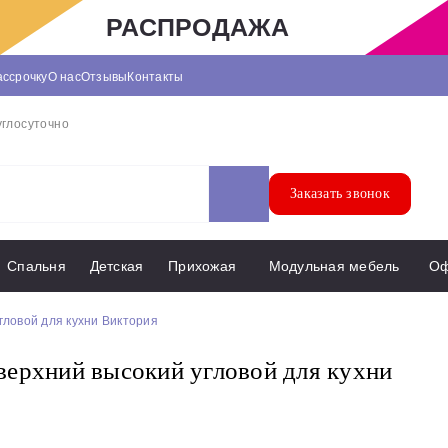
РАСПРОДАЖА
ассрочку
О нас
Отзывы
Контакты
углосуточно
Заказать звонок
Спальня
Детская
Прихожая
Модульная мебель
О
гловой для кухни Виктория
ерхний высокий угловой для кухни