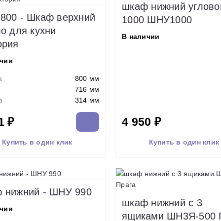
шкаф нижний углово
800 - Шкаф верхний
1000 ШНУ1000
ло для кухни
В наличии
ория
ичии
а
800 мм
716 мм
а
314 мм
1 ₽
4 950 ₽
Купить в один клик
Купить в один клик
 нижний - ШНУ 990
шкаф нижний с 3
ичии
ящиками ШН3Я-500 