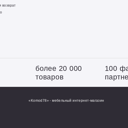
и возврат
о
+
более 20 000
100 ф
товаров
партн
«Komod78» - мебельный интернет-магазин