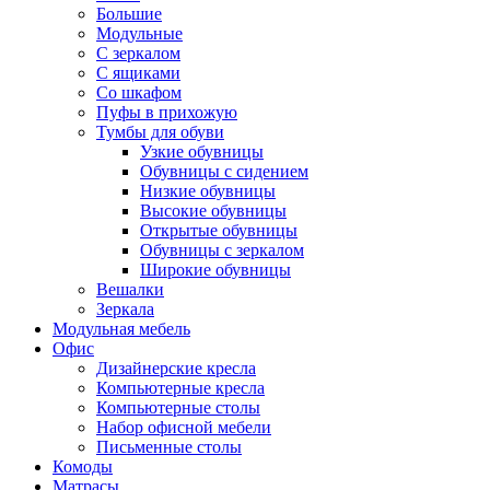
Большие
Модульные
С зеркалом
С ящиками
Со шкафом
Пуфы в прихожую
Тумбы для обуви
Узкие обувницы
Обувницы с сидением
Низкие обувницы
Высокие обувницы
Открытые обувницы
Обувницы с зеркалом
Широкие обувницы
Вешалки
Зеркала
Модульная мебель
Офис
Дизайнерские кресла
Компьютерные кресла
Компьютерные столы
Набор офисной мебели
Письменные столы
Комоды
Матрасы