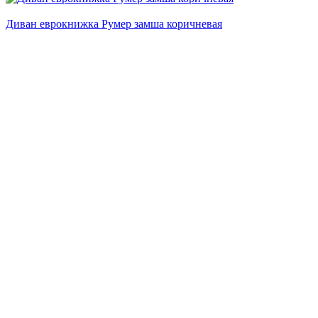
Диван еврокнижка Румер замша коричневая