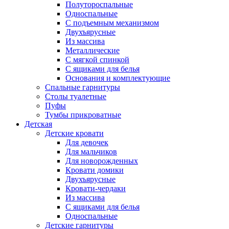
Полутороспальные
Односпальные
С подъемным механизмом
Двухъярусные
Из массива
Металлические
С мягкой спинкой
С ящиками для белья
Основания и комплектующие
Спальные гарнитуры
Столы туалетные
Пуфы
Тумбы прикроватные
Детская
Детские кровати
Для девочек
Для мальчиков
Для новорожденных
Кровати домики
Двухъярусные
Кровати-чердаки
Из массива
С ящиками для белья
Односпальные
Детские гарнитуры