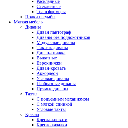
Раскладные
Стеклянные
Трансформеры
Полки и тумбы
Мягкая мебель
Диваны
Диван пантограф
Диваны без подлокотников
Модульные диваны
Тик-так диваны
Диван-книжка
Выкатные
Еврокнижки
Диван-кровать
Аккордеон
Угловые диваны
П-образные диваны
Прямые диваны
Тахты
С подъемным механизмом
С мягкой спинкой
Угловые тахты
Кресла
Кресла-кровати
Кресло качалки