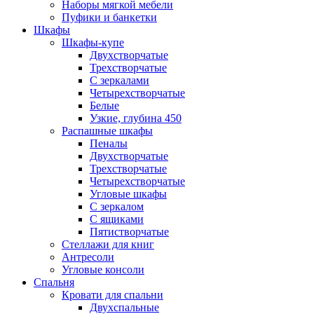
Наборы мягкой мебели
Пуфики и банкетки
Шкафы
Шкафы-купе
Двухстворчатые
Трехстворчатые
С зеркалами
Четырехстворчатые
Белые
Узкие, глубина 450
Распашные шкафы
Пеналы
Двухстворчатые
Трехстворчатые
Четырехстворчатые
Угловые шкафы
С зеркалом
С ящиками
Пятистворчатые
Стеллажи для книг
Антресоли
Угловые консоли
Спальня
Кровати для спальни
Двухспальные