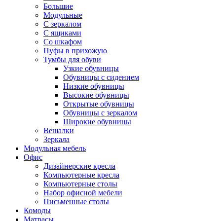
Большие
Модульные
С зеркалом
С ящиками
Со шкафом
Пуфы в прихожую
Тумбы для обуви
Узкие обувницы
Обувницы с сидением
Низкие обувницы
Высокие обувницы
Открытые обувницы
Обувницы с зеркалом
Широкие обувницы
Вешалки
Зеркала
Модульная мебель
Офис
Дизайнерские кресла
Компьютерные кресла
Компьютерные столы
Набор офисной мебели
Письменные столы
Комоды
Матрасы