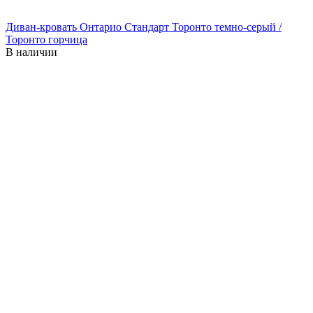
Диван-кровать Онтарио Стандарт Торонто темно-серый /
Торонто горчица
В наличии