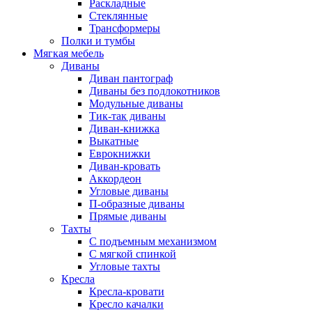
Раскладные
Стеклянные
Трансформеры
Полки и тумбы
Мягкая мебель
Диваны
Диван пантограф
Диваны без подлокотников
Модульные диваны
Тик-так диваны
Диван-книжка
Выкатные
Еврокнижки
Диван-кровать
Аккордеон
Угловые диваны
П-образные диваны
Прямые диваны
Тахты
С подъемным механизмом
С мягкой спинкой
Угловые тахты
Кресла
Кресла-кровати
Кресло качалки