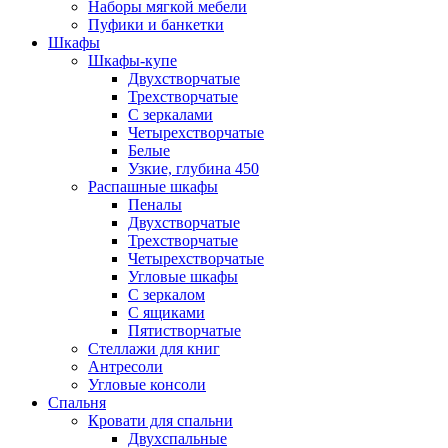
Наборы мягкой мебели
Пуфики и банкетки
Шкафы
Шкафы-купе
Двухстворчатые
Трехстворчатые
С зеркалами
Четырехстворчатые
Белые
Узкие, глубина 450
Распашные шкафы
Пеналы
Двухстворчатые
Трехстворчатые
Четырехстворчатые
Угловые шкафы
С зеркалом
С ящиками
Пятистворчатые
Стеллажи для книг
Антресоли
Угловые консоли
Спальня
Кровати для спальни
Двухспальные