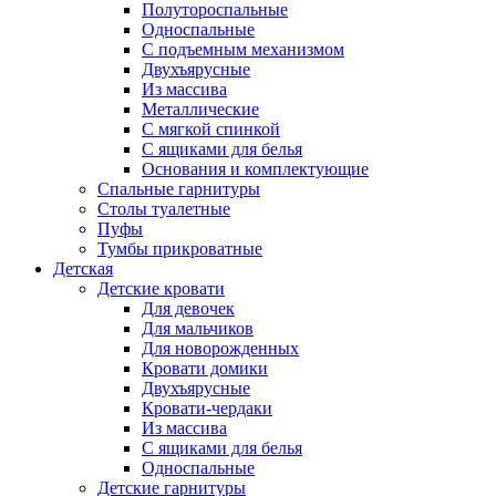
Полутороспальные
Односпальные
С подъемным механизмом
Двухъярусные
Из массива
Металлические
С мягкой спинкой
С ящиками для белья
Основания и комплектующие
Спальные гарнитуры
Столы туалетные
Пуфы
Тумбы прикроватные
Детская
Детские кровати
Для девочек
Для мальчиков
Для новорожденных
Кровати домики
Двухъярусные
Кровати-чердаки
Из массива
С ящиками для белья
Односпальные
Детские гарнитуры