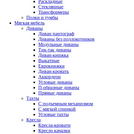
Раскладные
Стеклянные
Трансформеры
Полки и тумбы
Мягкая мебель
Диваны
Диван пантограф
Диваны без подлокотников
Модульные диваны
Тик-так диваны
Диван-книжка
Выкатные
Еврокнижки
Диван-кровать
Аккордеон
Угловые диваны
П-образные диваны
Прямые диваны
Тахты
С подъемным механизмом
С мягкой спинкой
Угловые тахты
Кресла
Кресла-кровати
Кресло качалки