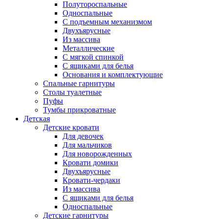
Полутороспальные
Односпальные
С подъемным механизмом
Двухъярусные
Из массива
Металлические
С мягкой спинкой
С ящиками для белья
Основания и комплектующие
Спальные гарнитуры
Столы туалетные
Пуфы
Тумбы прикроватные
Детская
Детские кровати
Для девочек
Для мальчиков
Для новорожденных
Кровати домики
Двухъярусные
Кровати-чердаки
Из массива
С ящиками для белья
Односпальные
Детские гарнитуры