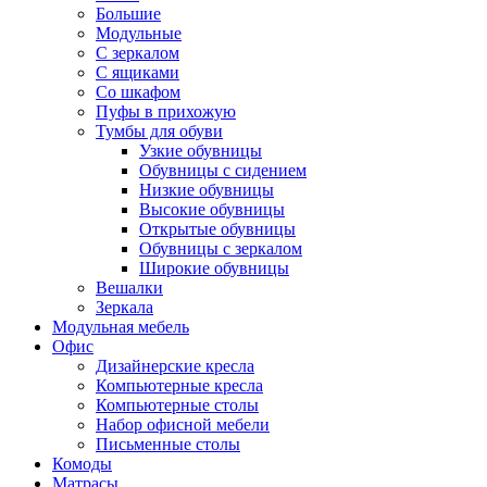
Большие
Модульные
С зеркалом
С ящиками
Со шкафом
Пуфы в прихожую
Тумбы для обуви
Узкие обувницы
Обувницы с сидением
Низкие обувницы
Высокие обувницы
Открытые обувницы
Обувницы с зеркалом
Широкие обувницы
Вешалки
Зеркала
Модульная мебель
Офис
Дизайнерские кресла
Компьютерные кресла
Компьютерные столы
Набор офисной мебели
Письменные столы
Комоды
Матрасы