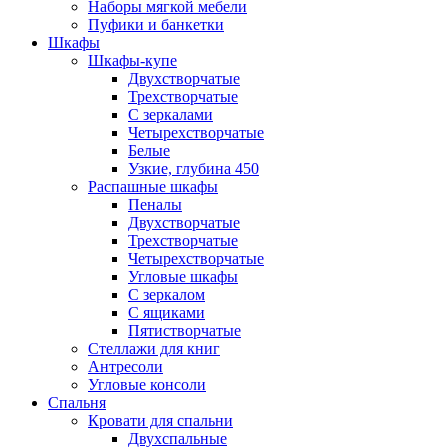
Наборы мягкой мебели
Пуфики и банкетки
Шкафы
Шкафы-купе
Двухстворчатые
Трехстворчатые
С зеркалами
Четырехстворчатые
Белые
Узкие, глубина 450
Распашные шкафы
Пеналы
Двухстворчатые
Трехстворчатые
Четырехстворчатые
Угловые шкафы
С зеркалом
С ящиками
Пятистворчатые
Стеллажи для книг
Антресоли
Угловые консоли
Спальня
Кровати для спальни
Двухспальные