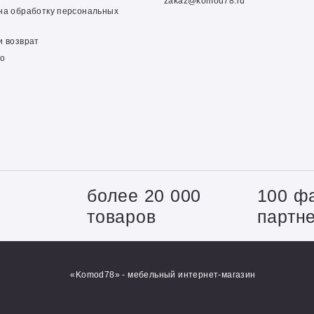
zakaz@komod78.ru
на обработку персональных
и возврат
о
+
более 20 000
100 ф
товаров
партн
«Komod78» - мебельный интернет-магазин