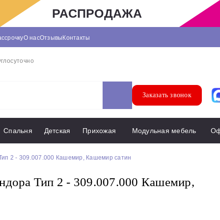
РАСПРОДАЖА
ассрочку
О нас
Отзывы
Контакты
углосуточно
Заказать звонок
Спальня
Детская
Прихожая
Модульная мебель
О
ип 2 - 309.007.000 Кашемир, Кашемир сатин
дора Тип 2 - 309.007.000 Кашемир,