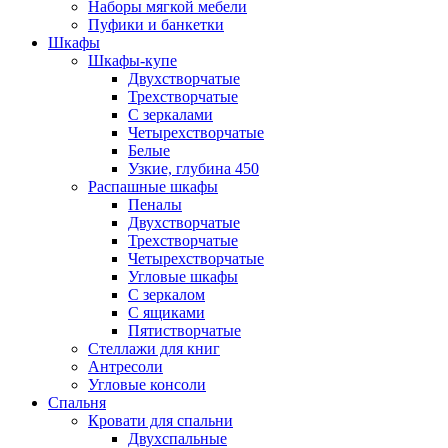
Наборы мягкой мебели
Пуфики и банкетки
Шкафы
Шкафы-купе
Двухстворчатые
Трехстворчатые
С зеркалами
Четырехстворчатые
Белые
Узкие, глубина 450
Распашные шкафы
Пеналы
Двухстворчатые
Трехстворчатые
Четырехстворчатые
Угловые шкафы
С зеркалом
С ящиками
Пятистворчатые
Стеллажи для книг
Антресоли
Угловые консоли
Спальня
Кровати для спальни
Двухспальные