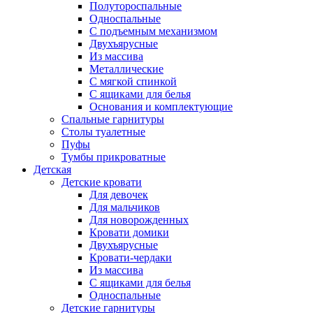
Полутороспальные
Односпальные
С подъемным механизмом
Двухъярусные
Из массива
Металлические
С мягкой спинкой
С ящиками для белья
Основания и комплектующие
Спальные гарнитуры
Столы туалетные
Пуфы
Тумбы прикроватные
Детская
Детские кровати
Для девочек
Для мальчиков
Для новорожденных
Кровати домики
Двухъярусные
Кровати-чердаки
Из массива
С ящиками для белья
Односпальные
Детские гарнитуры