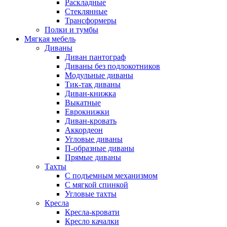
Раскладные
Стеклянные
Трансформеры
Полки и тумбы
Мягкая мебель
Диваны
Диван пантограф
Диваны без подлокотников
Модульные диваны
Тик-так диваны
Диван-книжка
Выкатные
Еврокнижки
Диван-кровать
Аккордеон
Угловые диваны
П-образные диваны
Прямые диваны
Тахты
С подъемным механизмом
С мягкой спинкой
Угловые тахты
Кресла
Кресла-кровати
Кресло качалки