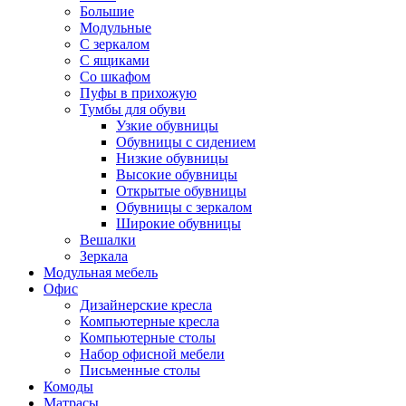
Большие
Модульные
С зеркалом
С ящиками
Со шкафом
Пуфы в прихожую
Тумбы для обуви
Узкие обувницы
Обувницы с сидением
Низкие обувницы
Высокие обувницы
Открытые обувницы
Обувницы с зеркалом
Широкие обувницы
Вешалки
Зеркала
Модульная мебель
Офис
Дизайнерские кресла
Компьютерные кресла
Компьютерные столы
Набор офисной мебели
Письменные столы
Комоды
Матрасы