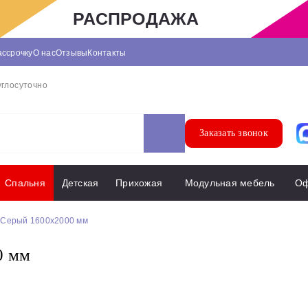
РАСПРОДАЖА
ассрочку
О нас
Отзывы
Контакты
углосуточно
Заказать звонок
Спальня
Детская
Прихожая
Модульная мебель
О
 Серый 1600х2000 мм
0 мм